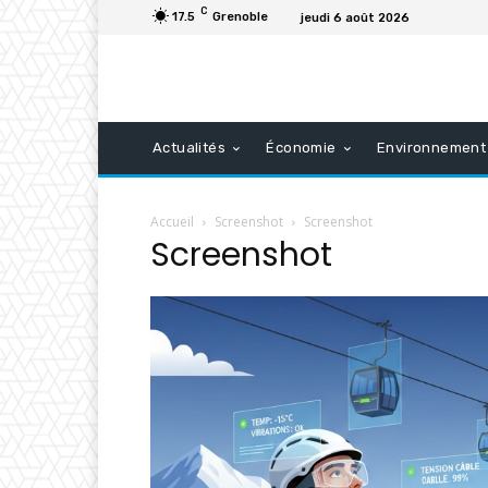
C
17.5
Grenoble
jeudi 6 août 2026
Actualités
Économie
Environnement
Accueil
Screenshot
Screenshot
Screenshot