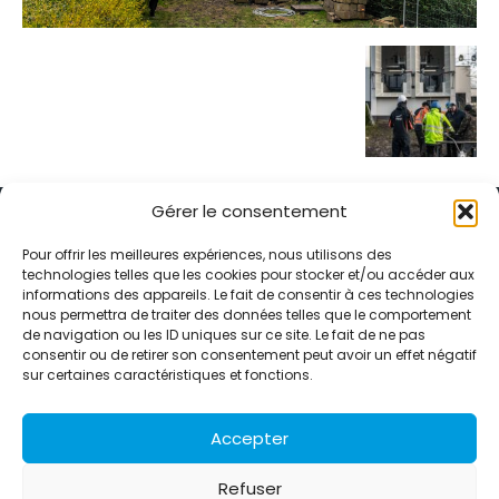
Gérer le consentement
Pour offrir les meilleures expériences, nous utilisons des
technologies telles que les cookies pour stocker et/ou accéder aux
informations des appareils. Le fait de consentir à ces technologies
Alternative Média est une agence de relations presse et de
nous permettra de traiter des données telles que le comportement
relations publiques basée à Grenoble. Depuis 1995, elle conçoit et
de navigation ou les ID uniques sur ce site. Le fait de ne pas
pilote des stratégies de visibilité en France et à l’international
consentir ou de retirer son consentement peut avoir un effet négatif
grâce à un réseau d’agences partenaires.
sur certaines caractéristiques et fonctions.
Contactez-nous :
info@alternativemedia.fr
Accepter
Refuser