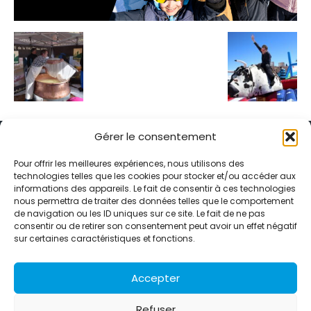
Gérer le consentement
Pour offrir les meilleures expériences, nous utilisons des
technologies telles que les cookies pour stocker et/ou accéder aux
informations des appareils. Le fait de consentir à ces technologies
Alternative Média est une agence de relations presse et de
nous permettra de traiter des données telles que le comportement
relations publiques basée à Grenoble. Depuis 1995, elle conçoit et
de navigation ou les ID uniques sur ce site. Le fait de ne pas
pilote des stratégies de visibilité en France et à l’international
consentir ou de retirer son consentement peut avoir un effet négatif
grâce à un réseau d’agences partenaires.
sur certaines caractéristiques et fonctions.
Contactez-nous :
info@alternativemedia.fr
Accepter
Refuser