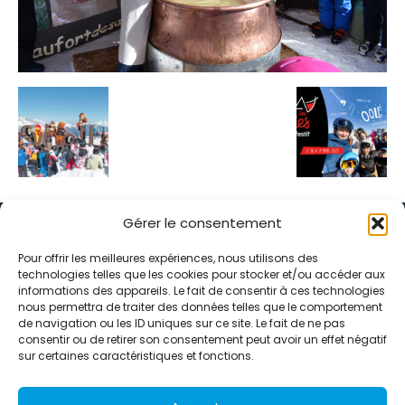
Gérer le consentement
Pour offrir les meilleures expériences, nous utilisons des
technologies telles que les cookies pour stocker et/ou accéder aux
informations des appareils. Le fait de consentir à ces technologies
Alternative Média est une agence de relations presse et de
nous permettra de traiter des données telles que le comportement
relations publiques basée à Grenoble. Depuis 1995, elle conçoit et
de navigation ou les ID uniques sur ce site. Le fait de ne pas
pilote des stratégies de visibilité en France et à l’international
consentir ou de retirer son consentement peut avoir un effet négatif
grâce à un réseau d’agences partenaires.
sur certaines caractéristiques et fonctions.
Contactez-nous :
info@alternativemedia.fr