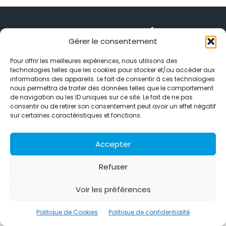
Gérer le consentement
Alternative Média est une agence de relations presse et de
Pour offrir les meilleures expériences, nous utilisons des
relations publiques basée à Grenoble. Depuis 1995, elle conçoit et
technologies telles que les cookies pour stocker et/ou accéder aux
pilote des stratégies de visibilité en France et à l’international
informations des appareils. Le fait de consentir à ces technologies
nous permettra de traiter des données telles que le comportement
grâce à un réseau d’agences partenaires.
de navigation ou les ID uniques sur ce site. Le fait de ne pas
consentir ou de retirer son consentement peut avoir un effet négatif
Contactez-nous :
info@alternativemedia.fr
sur certaines caractéristiques et fonctions.
Accepter
Refuser
© Copyright - Alternative Média
2026
Clients
Contact
International
Références
Voir les préférences
Politique de confidentialité
Politique de Cookies
Politique de Cookies
Politique de confidentialité