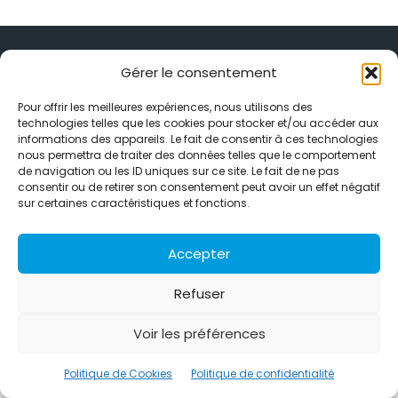
Gérer le consentement
Pour offrir les meilleures expériences, nous utilisons des
Alternative Média est une agence de relations presse et de
technologies telles que les cookies pour stocker et/ou accéder aux
relations publiques basée à Grenoble. Depuis 1995, elle conçoit et
informations des appareils. Le fait de consentir à ces technologies
pilote des stratégies de visibilité en France et à l’international
nous permettra de traiter des données telles que le comportement
grâce à un réseau d’agences partenaires.
de navigation ou les ID uniques sur ce site. Le fait de ne pas
consentir ou de retirer son consentement peut avoir un effet négatif
sur certaines caractéristiques et fonctions.
Contactez-nous :
info@alternativemedia.fr
Accepter
Refuser
© Copyright - Alternative Média
2026
Voir les préférences
Clients
Contact
International
Références
Politique de confidentialité
Politique de Cookies
Politique de Cookies
Politique de confidentialité