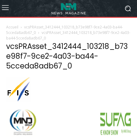
Accueil
vcsPRAsset_3412444_103218_b73e98f7-9ce2-4a03-ba44-
5cceda8adb67_0
vcsPRAsset_3412444_103218_b73e98f7-9ce2-4a03-
ba44-5cceda8adb67_0
vcsPRAsset_3412444_103218_b73
e98f7-9ce2-4a03-ba44-
5cceda8adb67_0