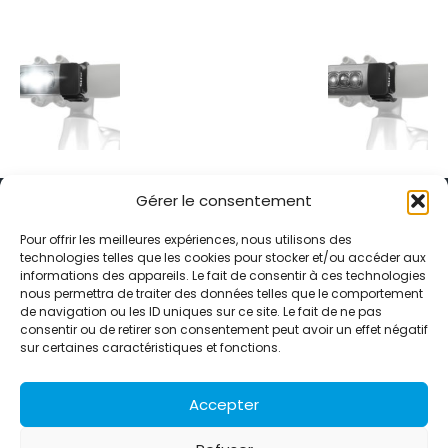
Gérer le consentement
Pour offrir les meilleures expériences, nous utilisons des
technologies telles que les cookies pour stocker et/ou accéder aux
informations des appareils. Le fait de consentir à ces technologies
Alternative Média est une agence de relations presse et de
nous permettra de traiter des données telles que le comportement
relations publiques basée à Grenoble. Depuis 1995, elle conçoit et
de navigation ou les ID uniques sur ce site. Le fait de ne pas
pilote des stratégies de visibilité en France et à l’international
consentir ou de retirer son consentement peut avoir un effet négatif
grâce à un réseau d’agences partenaires.
sur certaines caractéristiques et fonctions.
Contactez-nous :
info@alternativemedia.fr
Accepter