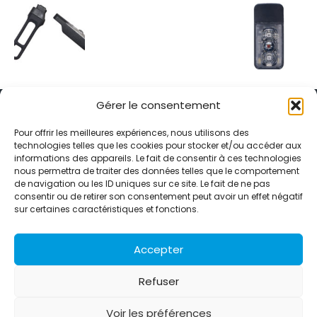
Gérer le consentement
Pour offrir les meilleures expériences, nous utilisons des
technologies telles que les cookies pour stocker et/ou accéder aux
informations des appareils. Le fait de consentir à ces technologies
Alternative Média est une agence de relations presse et de
nous permettra de traiter des données telles que le comportement
relations publiques basée à Grenoble. Depuis 1995, elle conçoit et
de navigation ou les ID uniques sur ce site. Le fait de ne pas
pilote des stratégies de visibilité en France et à l’international
consentir ou de retirer son consentement peut avoir un effet négatif
grâce à un réseau d’agences partenaires.
sur certaines caractéristiques et fonctions.
Contactez-nous :
info@alternativemedia.fr
Accepter
Refuser
Voir les préférences