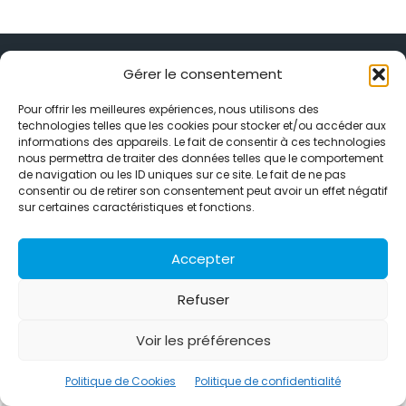
Gérer le consentement
Pour offrir les meilleures expériences, nous utilisons des
technologies telles que les cookies pour stocker et/ou accéder aux
Alternative Média est une agence de relations presse et de
informations des appareils. Le fait de consentir à ces technologies
relations publiques basée à Grenoble. Depuis 1995, elle conçoit et
nous permettra de traiter des données telles que le comportement
pilote des stratégies de visibilité en France et à l’international
de navigation ou les ID uniques sur ce site. Le fait de ne pas
grâce à un réseau d’agences partenaires.
consentir ou de retirer son consentement peut avoir un effet négatif
sur certaines caractéristiques et fonctions.
Contactez-nous :
info@alternativemedia.fr
Accepter
Refuser
© Copyright - Alternative Média
2026
Voir les préférences
Clients
Contact
International
Références
Politique de confidentialité
Politique de Cookies
Politique de Cookies
Politique de confidentialité