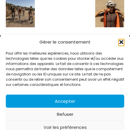
Gérer le consentement
Pour offrir les meilleures expériences, nous utilisons des
technologies telles que les cookies pour stocker et/ou accéder aux
informations des appareils. Le fait de consentir à ces technologies
Alternative Média est une agence de relations presse et de
nous permettra de traiter des données telles que le comportement
relations publiques basée à Grenoble. Depuis 1995, elle conçoit et
de navigation ou les ID uniques sur ce site. Le fait de ne pas
pilote des stratégies de visibilité en France et à l’international
consentir ou de retirer son consentement peut avoir un effet négatif
grâce à un réseau d’agences partenaires.
sur certaines caractéristiques et fonctions.
Contactez-nous :
info@alternativemedia.fr
Accepter
Refuser
Voir les préférences