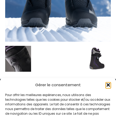
Gérer le consentement
Pour offrir les meilleures expériences, nous utilisons des
technologies telles que les cookies pour stocker et/ou accéder aux
informations des appareils. Le fait de consentir à ces technologies
Alternative Média est une agence de relations presse et de
nous permettra de traiter des données telles que le comportement
relations publiques basée à Grenoble. Depuis 1995, elle conçoit et
de navigation ou les ID uniques sur ce site. Le fait de ne pas
pilote des stratégies de visibilité en France et à l’international