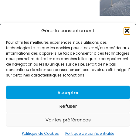
Gérer le consentement
Pour offrir les meilleures expériences, nous utilisons des
technologies telles que les cookies pour stocker et/ou accéder aux
informations des appareils. Le fait de consentir à ces technologies
Alternative Média est une agence de relations presse et de
nous permettra de traiter des données telles que le comportement
relations publiques basée à Grenoble. Depuis 1995, elle conçoit et
de navigation ou les ID uniques sur ce site. Le fait de ne pas
pilote des stratégies de visibilité en France et à l’international
consentir ou de retirer son consentement peut avoir un effet négatif
grâce à un réseau d’agences partenaires.
sur certaines caractéristiques et fonctions.
Contactez-nous :
info@alternativemedia.fr
Accepter
Refuser
Voir les préférences
© Copyright - Alternative Média
2026
Clients
Contact
International
Références
Politique de Cookies
Politique de confidentialité