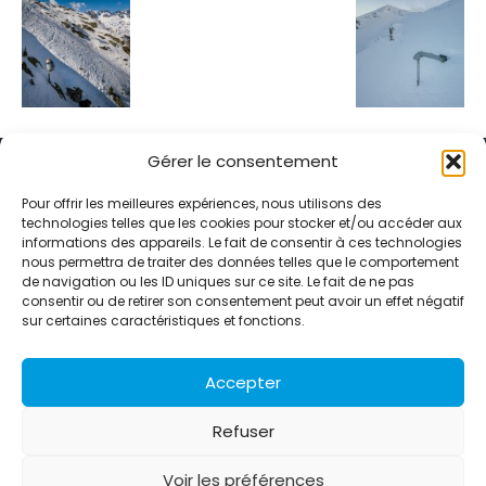
Gérer le consentement
Pour offrir les meilleures expériences, nous utilisons des
technologies telles que les cookies pour stocker et/ou accéder aux
informations des appareils. Le fait de consentir à ces technologies
Alternative Média est une agence de relations presse et de
nous permettra de traiter des données telles que le comportement
relations publiques basée à Grenoble. Depuis 1995, elle conçoit et
de navigation ou les ID uniques sur ce site. Le fait de ne pas
pilote des stratégies de visibilité en France et à l’international
consentir ou de retirer son consentement peut avoir un effet négatif
grâce à un réseau d’agences partenaires.
sur certaines caractéristiques et fonctions.
Contactez-nous :
info@alternativemedia.fr
Accepter
Refuser
Voir les préférences