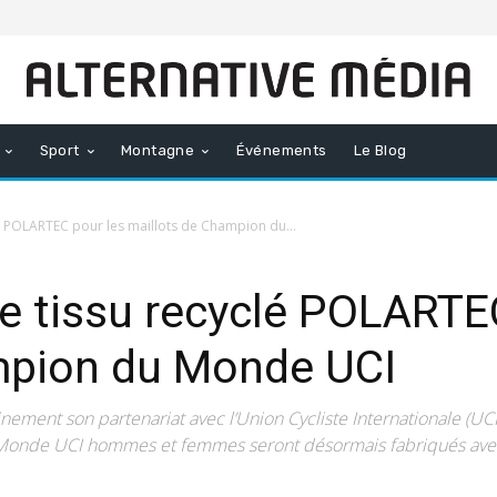
Sport
Montagne
Événements
Le Blog
clé POLARTEC pour les maillots de Champion du...
le tissu recyclé POLARTE
mpion du Monde UCI
inement son partenariat avec l’Union Cycliste Internationale (UC
Monde UCI hommes et femmes seront désormais fabriqués ave