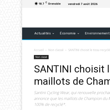
C
18.7
Grenoble
vendredi 7 août 2026
Actualités
Économie
Environnement
Accueil
Non classé
SANTINI choisit le tissu recy
Non classé
SANTINI choisit 
maillots de Cha
Santini Cycling Wear, qui renouvelle procha
annonce que les maillots de Champion du 
100% de recyclé*.