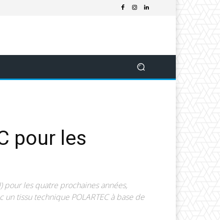
C pour les
I) pour les quatre prochaines années,
c un tissu technique POLARTEC à base de