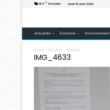
C
15.9
Grenoble
lundi 10 août 2026
Actualités
Économie
Environnement
Accueil
IMG_4633
IMG_4633
IMG_4633