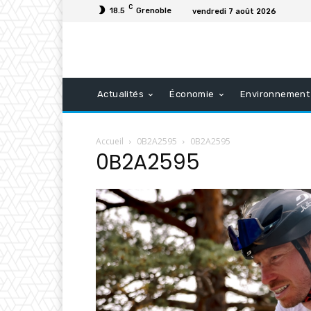
C
18.5
Grenoble
vendredi 7 août 2026
Actualités
Économie
Environnement
Accueil
0B2A2595
0B2A2595
0B2A2595