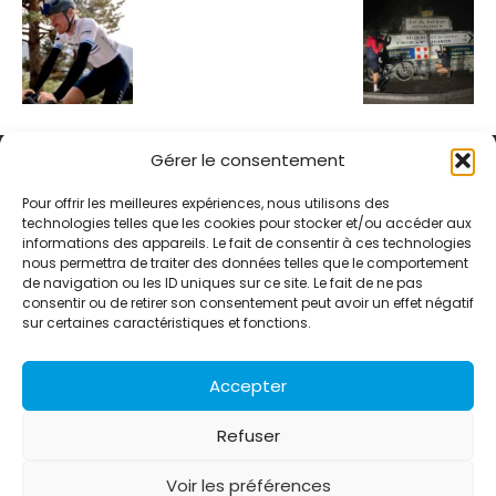
Gérer le consentement
Pour offrir les meilleures expériences, nous utilisons des
technologies telles que les cookies pour stocker et/ou accéder aux
informations des appareils. Le fait de consentir à ces technologies
Alternative Média est une agence de relations presse et de
nous permettra de traiter des données telles que le comportement
relations publiques basée à Grenoble. Depuis 1995, elle conçoit et
de navigation ou les ID uniques sur ce site. Le fait de ne pas
pilote des stratégies de visibilité en France et à l’international
consentir ou de retirer son consentement peut avoir un effet négatif
grâce à un réseau d’agences partenaires.
sur certaines caractéristiques et fonctions.
Contactez-nous :
info@alternativemedia.fr
Accepter
Refuser
Voir les préférences