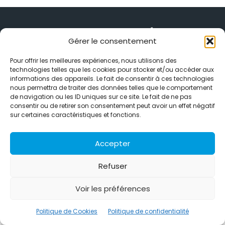
Gérer le consentement
Alternative Média est une agence de relations presse et de
Pour offrir les meilleures expériences, nous utilisons des
relations publiques basée à Grenoble. Depuis 1995, elle conçoit et
technologies telles que les cookies pour stocker et/ou accéder aux
pilote des stratégies de visibilité en France et à l’international
informations des appareils. Le fait de consentir à ces technologies
nous permettra de traiter des données telles que le comportement
grâce à un réseau d’agences partenaires.
de navigation ou les ID uniques sur ce site. Le fait de ne pas
consentir ou de retirer son consentement peut avoir un effet négatif
Contactez-nous :
info@alternativemedia.fr
sur certaines caractéristiques et fonctions.
Accepter
Refuser
© Copyright - Alternative Média
2026
Clients
Contact
International
Références
Voir les préférences
Politique de confidentialité
Politique de Cookies
Politique de Cookies
Politique de confidentialité