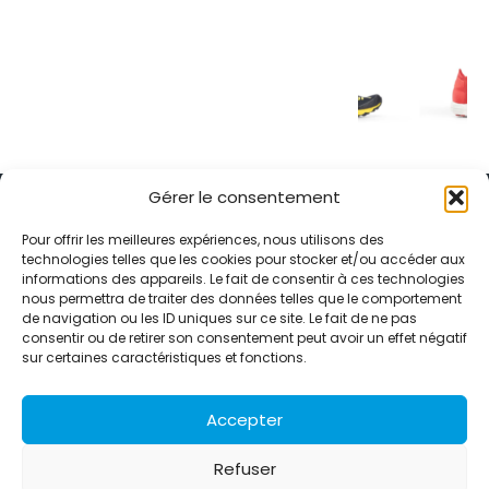
Gérer le consentement
Pour offrir les meilleures expériences, nous utilisons des
technologies telles que les cookies pour stocker et/ou accéder aux
informations des appareils. Le fait de consentir à ces technologies
Alternative Média est une agence de relations presse et de
nous permettra de traiter des données telles que le comportement
relations publiques basée à Grenoble. Depuis 1995, elle conçoit et
de navigation ou les ID uniques sur ce site. Le fait de ne pas
pilote des stratégies de visibilité en France et à l’international
consentir ou de retirer son consentement peut avoir un effet négatif
grâce à un réseau d’agences partenaires.
sur certaines caractéristiques et fonctions.
Contactez-nous :
info@alternativemedia.fr
Accepter
Refuser