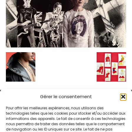
Gérer le consentement
Pour offrir les meilleures expériences, nous utilisons des
technologies telles que les cookies pour stocker et/ou accéder aux
informations des appareils. Le fait de consentir à ces technologies
Alternative Média est une agence de relations presse et de
nous permettra de traiter des données telles que le comportement
relations publiques basée à Grenoble. Depuis 1995, elle conçoit et
de navigation ou les ID uniques sur ce site. Le fait de ne pas
pilote des stratégies de visibilité en France et à l’international