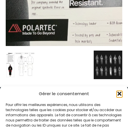
Gérer le consentement
Pour offrir les meilleures expériences, nous utilisons des
technologies telles que les cookies pour stocker et/ou accéder aux
informations des appareils. Le fait de consentir à ces technologies
Alternative Média est une agence de relations presse et de
nous permettra de traiter des données telles que le comportement
relations publiques basée à Grenoble. Depuis 1995, elle conçoit et
de navigation ou les ID uniques sur ce site. Le fait de ne pas
pilote des stratégies de visibilité en France et à l’international