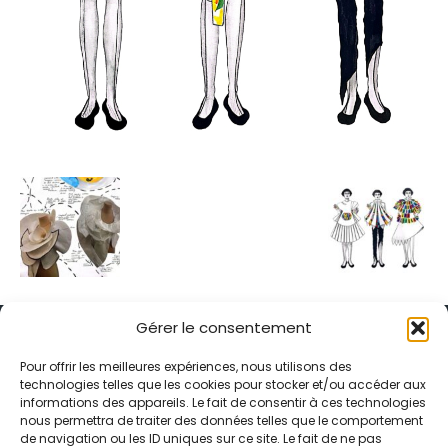
Gérer le consentement
Pour offrir les meilleures expériences, nous utilisons des
technologies telles que les cookies pour stocker et/ou accéder aux
informations des appareils. Le fait de consentir à ces technologies
Alternative Média est une agence de relations presse et de
nous permettra de traiter des données telles que le comportement
relations publiques basée à Grenoble. Depuis 1995, elle conçoit et
de navigation ou les ID uniques sur ce site. Le fait de ne pas
pilote des stratégies de visibilité en France et à l’international