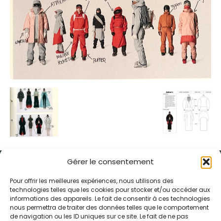
Gérer le consentement
Pour offrir les meilleures expériences, nous utilisons des
technologies telles que les cookies pour stocker et/ou accéder aux
informations des appareils. Le fait de consentir à ces technologies
Alternative Média est une agence de relations presse et de
nous permettra de traiter des données telles que le comportement
relations publiques basée à Grenoble. Depuis 1995, elle conçoit et
de navigation ou les ID uniques sur ce site. Le fait de ne pas
pilote des stratégies de visibilité en France et à l’international