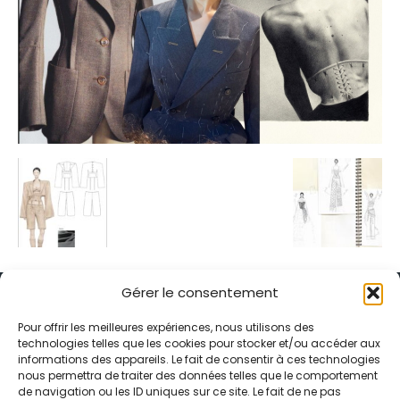
Gérer le consentement
Pour offrir les meilleures expériences, nous utilisons des
technologies telles que les cookies pour stocker et/ou accéder aux
informations des appareils. Le fait de consentir à ces technologies
Alternative Média est une agence de relations presse et de
nous permettra de traiter des données telles que le comportement
relations publiques basée à Grenoble. Depuis 1995, elle conçoit et
de navigation ou les ID uniques sur ce site. Le fait de ne pas
pilote des stratégies de visibilité en France et à l’international