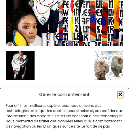
Gérer le consentement
Pour offrir les meilleures expériences, nous utilisons des
technologies telles que les cookies pour stocker et/ou accéder aux
informations des appareils. Le fait de consentir à ces technologies
Alternative Média est une agence de relations presse et de
nous permettra de traiter des données telles que le comportement
relations publiques basée à Grenoble. Depuis 1995, elle conçoit et
de navigation ou les ID uniques sur ce site. Le fait de ne pas
pilote des stratégies de visibilité en France et à l’international