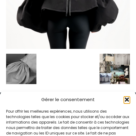
Gérer le consentement
Pour offrir les meilleures expériences, nous utilisons des
technologies telles que les cookies pour stocker et/ou accéder aux
informations des appareils. Le fait de consentir à ces technologies
Alternative Média est une agence de relations presse et de
nous permettra de traiter des données telles que le comportement
relations publiques basée à Grenoble. Depuis 1995, elle conçoit et
de navigation ou les ID uniques sur ce site. Le fait de ne pas
pilote des stratégies de visibilité en France et à l’international