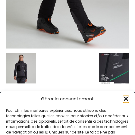
Gérer le consentement
Pour offrir les meilleures expériences, nous utilisons des
technologies telles que les cookies pour stocker et/ou accéder aux
informations des appareils. Le fait de consentir à ces technologies
Alternative Média est une agence de relations presse et de
nous permettra de traiter des données telles que le comportement
relations publiques basée à Grenoble. Depuis 1995, elle conçoit et
de navigation ou les ID uniques sur ce site. Le fait de ne pas
pilote des stratégies de visibilité en France et à l’international