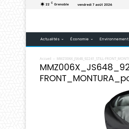
C
22
Grenoble
vendredi 7 août 2026
Actualités
Économie
Environnement
Accueil
MMZ006X_JS648_92241_STILL-FRONT_MONTUR
MMZ006X_JS648_922
FRONT_MONTURA_pol