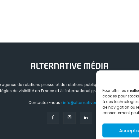
 agence de relations presse et de relations publiques basée à Grenoble.
Pour offrir les meil
atégies de visibilité en France et à l’international grâce à un réseau d’ag
cookies pour stocke
à ces technologies
Contactez-nous :
info@alternativemedia.fr
de navigation ou les
consentement peut a
Accepte