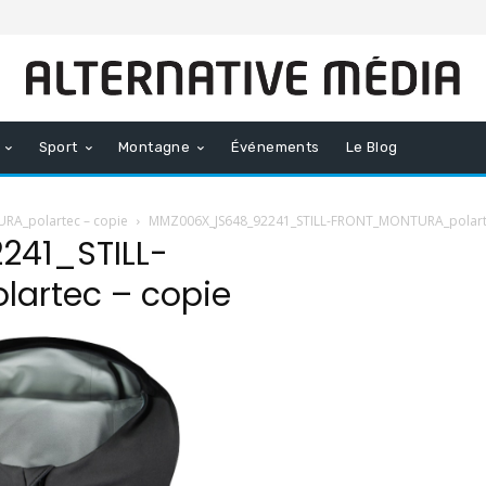
Sport
Montagne
Événements
Le Blog
A_polartec – copie
MMZ006X_JS648_92241_STILL-FRONT_MONTURA_polarte
41_STILL-
artec – copie