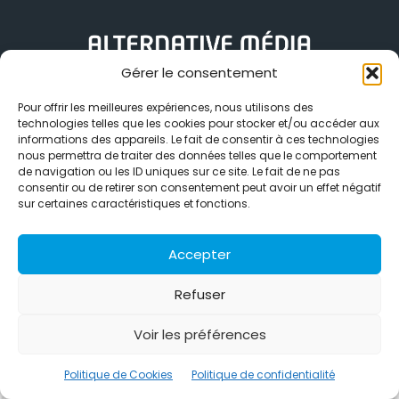
Gérer le consentement
Alternative Média est une agence de relations presse et de
relations publiques basée à Grenoble. Depuis 1995, elle conçoit et
Pour offrir les meilleures expériences, nous utilisons des
pilote des stratégies de visibilité en France et à l’international
technologies telles que les cookies pour stocker et/ou accéder aux
grâce à un réseau d’agences partenaires.
informations des appareils. Le fait de consentir à ces technologies
nous permettra de traiter des données telles que le comportement
de navigation ou les ID uniques sur ce site. Le fait de ne pas
Contactez-nous :
info@alternativemedia.fr
consentir ou de retirer son consentement peut avoir un effet négatif
sur certaines caractéristiques et fonctions.
Accepter
© Copyright - Alternative Média
2026
Refuser
Clients
Contact
International
Références
Politique de confidentialité
Politique de Cookies
Voir les préférences
Politique de Cookies
Politique de confidentialité