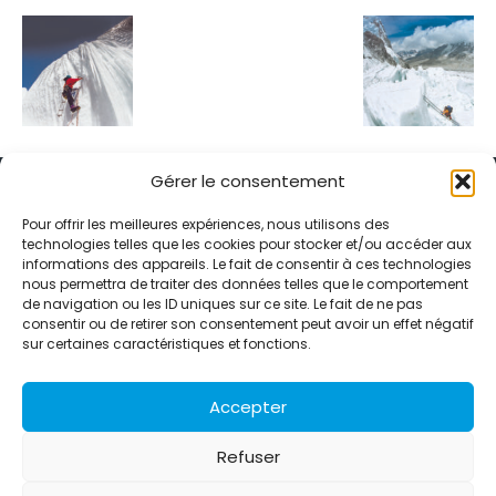
Gérer le consentement
Pour offrir les meilleures expériences, nous utilisons des
technologies telles que les cookies pour stocker et/ou accéder aux
informations des appareils. Le fait de consentir à ces technologies
Alternative Média est une agence de relations presse et de
nous permettra de traiter des données telles que le comportement
relations publiques basée à Grenoble. Depuis 1995, elle conçoit et
de navigation ou les ID uniques sur ce site. Le fait de ne pas
pilote des stratégies de visibilité en France et à l’international
consentir ou de retirer son consentement peut avoir un effet négatif
grâce à un réseau d’agences partenaires.
sur certaines caractéristiques et fonctions.
Contactez-nous :
info@alternativemedia.fr
Accepter
Refuser