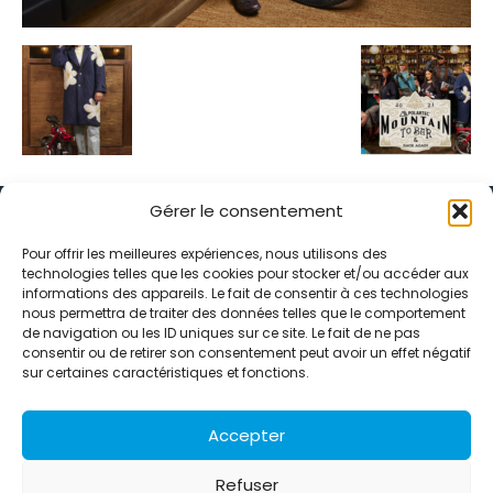
Gérer le consentement
Pour offrir les meilleures expériences, nous utilisons des
technologies telles que les cookies pour stocker et/ou accéder aux
informations des appareils. Le fait de consentir à ces technologies
Alternative Média est une agence de relations presse et de
nous permettra de traiter des données telles que le comportement
relations publiques basée à Grenoble. Depuis 1995, elle conçoit et
de navigation ou les ID uniques sur ce site. Le fait de ne pas
pilote des stratégies de visibilité en France et à l’international
consentir ou de retirer son consentement peut avoir un effet négatif
grâce à un réseau d’agences partenaires.
sur certaines caractéristiques et fonctions.
Contactez-nous :
info@alternativemedia.fr
Accepter
Refuser