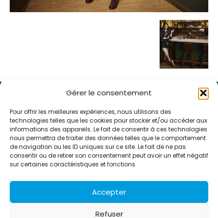
Gérer le consentement
Pour offrir les meilleures expériences, nous utilisons des
technologies telles que les cookies pour stocker et/ou accéder aux
informations des appareils. Le fait de consentir à ces technologies
Alternative Média est une agence de relations presse et de
nous permettra de traiter des données telles que le comportement
relations publiques basée à Grenoble. Depuis 1995, elle conçoit et
de navigation ou les ID uniques sur ce site. Le fait de ne pas
pilote des stratégies de visibilité en France et à l’international
consentir ou de retirer son consentement peut avoir un effet négatif
grâce à un réseau d’agences partenaires.
sur certaines caractéristiques et fonctions.
Contactez-nous :
info@alternativemedia.fr
Accepter
Refuser