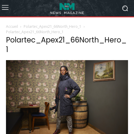
Accueil
Polartec_Apex21_66North_Hero_1
Polartec_Apex21_66North_Hero_1
Polartec_Apex21_66North_Hero_
1