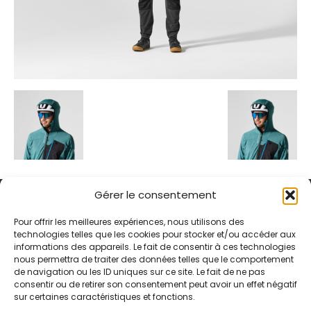
Gérer le consentement
Pour offrir les meilleures expériences, nous utilisons des
technologies telles que les cookies pour stocker et/ou accéder aux
informations des appareils. Le fait de consentir à ces technologies
Alternative Média est une agence de relations presse et de
nous permettra de traiter des données telles que le comportement
relations publiques basée à Grenoble. Depuis 1995, elle conçoit et
de navigation ou les ID uniques sur ce site. Le fait de ne pas
pilote des stratégies de visibilité en France et à l’international
consentir ou de retirer son consentement peut avoir un effet négatif
grâce à un réseau d’agences partenaires.
sur certaines caractéristiques et fonctions.