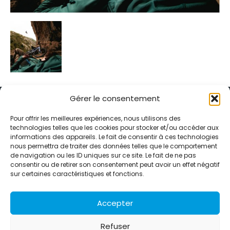
Gérer le consentement
Pour offrir les meilleures expériences, nous utilisons des
technologies telles que les cookies pour stocker et/ou accéder aux
informations des appareils. Le fait de consentir à ces technologies
Alternative Média est une agence de relations presse et de
nous permettra de traiter des données telles que le comportement
relations publiques basée à Grenoble. Depuis 1995, elle conçoit et
de navigation ou les ID uniques sur ce site. Le fait de ne pas
pilote des stratégies de visibilité en France et à l’international
consentir ou de retirer son consentement peut avoir un effet négatif
grâce à un réseau d’agences partenaires.
sur certaines caractéristiques et fonctions.
Contactez-nous :
info@alternativemedia.fr
Accepter
Refuser