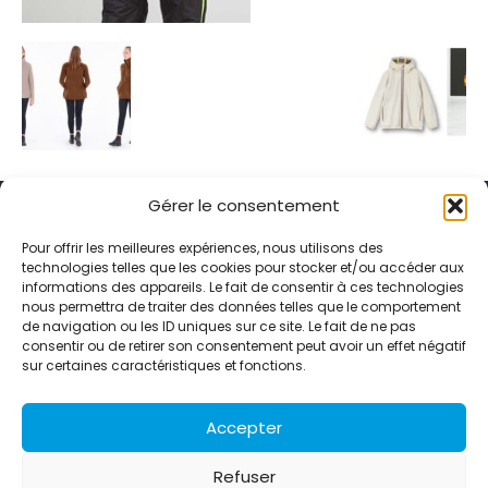
Gérer le consentement
Pour offrir les meilleures expériences, nous utilisons des
technologies telles que les cookies pour stocker et/ou accéder aux
informations des appareils. Le fait de consentir à ces technologies
Alternative Média est une agence de relations presse et de
nous permettra de traiter des données telles que le comportement
relations publiques basée à Grenoble. Depuis 1995, elle conçoit et
de navigation ou les ID uniques sur ce site. Le fait de ne pas
pilote des stratégies de visibilité en France et à l’international
consentir ou de retirer son consentement peut avoir un effet négatif
grâce à un réseau d’agences partenaires.
sur certaines caractéristiques et fonctions.
Contactez-nous :
info@alternativemedia.fr
Accepter
Refuser