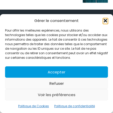
Gérer le consentement
Pour offrir les meilleures expériences, nous utilisons des
technologies telles que les cookies pour stocker et/ou accéder aux
Alternative Média est une agence de relations presse et de
informations des appareils. Le fait de consentir à ces technologies
relations publiques basée à Grenoble. Depuis 1995, elle conçoit et
nous permettra de traiter des données telles que le comportement
pilote des stratégies de visibilité en France et à l’international
de navigation ou les ID uniques sur ce site. Le fait de ne pas
grâce à un réseau d’agences partenaires.
consentir ou de retirer son consentement peut avoir un effet négatif
sur certaines caractéristiques et fonctions.
Contactez-nous :
info@alternativemedia.fr
Accepter
Refuser
© Copyright - Alternative Média
2026
Voir les préférences
Clients
Contact
International
Références
Politique de confidentialité
Politique de Cookies
Politique de Cookies
Politique de confidentialité