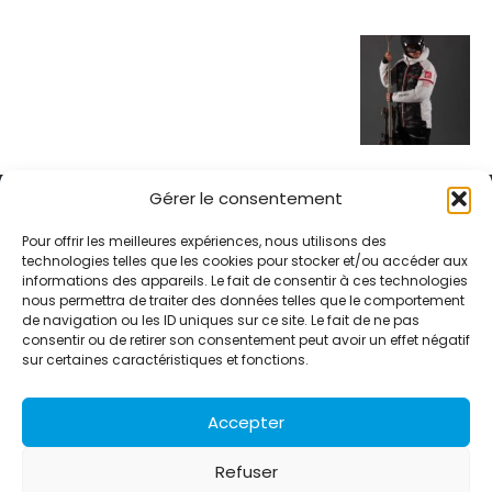
Gérer le consentement
Pour offrir les meilleures expériences, nous utilisons des
technologies telles que les cookies pour stocker et/ou accéder aux
informations des appareils. Le fait de consentir à ces technologies
Alternative Média est une agence de relations presse et de
nous permettra de traiter des données telles que le comportement
relations publiques basée à Grenoble. Depuis 1995, elle conçoit et
de navigation ou les ID uniques sur ce site. Le fait de ne pas
pilote des stratégies de visibilité en France et à l’international
consentir ou de retirer son consentement peut avoir un effet négatif
grâce à un réseau d’agences partenaires.
sur certaines caractéristiques et fonctions.
Contactez-nous :
info@alternativemedia.fr
Accepter
Refuser