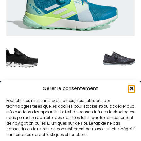
Gérer le consentement
Pour offrir les meilleures expériences, nous utilisons des
technologies telles que les cookies pour stocker et/ou accéder aux
informations des appareils. Le fait de consentir à ces technologies
Alternative Média est une agence de relations presse et de
nous permettra de traiter des données telles que le comportement
relations publiques basée à Grenoble. Depuis 1995, elle conçoit et
de navigation ou les ID uniques sur ce site. Le fait de ne pas
pilote des stratégies de visibilité en France et à l’international
consentir ou de retirer son consentement peut avoir un effet négatif
grâce à un réseau d’agences partenaires.
sur certaines caractéristiques et fonctions.