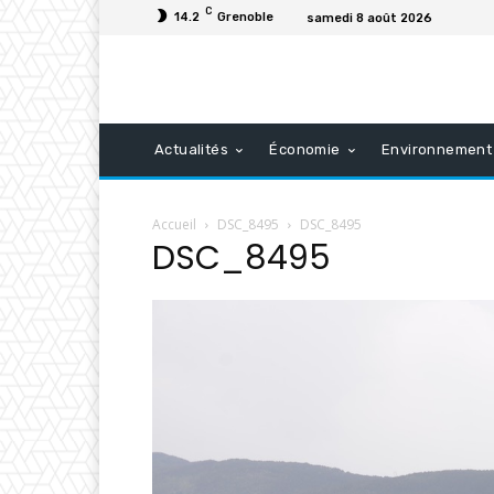
C
14.2
Grenoble
samedi 8 août 2026
Actualités
Économie
Environnement
Accueil
DSC_8495
DSC_8495
DSC_8495