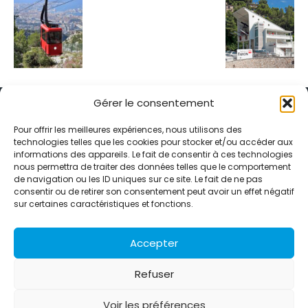
Gérer le consentement
Pour offrir les meilleures expériences, nous utilisons des
technologies telles que les cookies pour stocker et/ou accéder aux
informations des appareils. Le fait de consentir à ces technologies
Alternative Média est une agence de relations presse et de
nous permettra de traiter des données telles que le comportement
relations publiques basée à Grenoble. Depuis 1995, elle conçoit et
de navigation ou les ID uniques sur ce site. Le fait de ne pas
pilote des stratégies de visibilité en France et à l’international
consentir ou de retirer son consentement peut avoir un effet négatif
grâce à un réseau d’agences partenaires.
sur certaines caractéristiques et fonctions.
Contactez-nous :
info@alternativemedia.fr
Accepter
Refuser
Voir les préférences