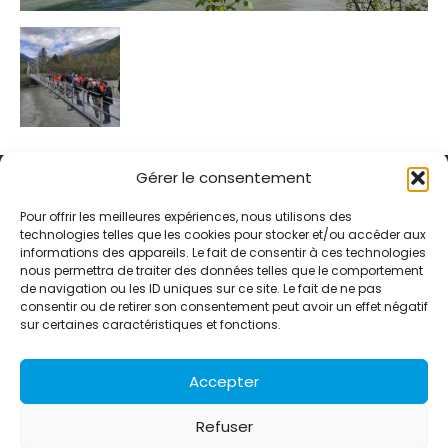
Gérer le consentement
Pour offrir les meilleures expériences, nous utilisons des
technologies telles que les cookies pour stocker et/ou accéder aux
informations des appareils. Le fait de consentir à ces technologies
Alternative Média est une agence de relations presse et de
nous permettra de traiter des données telles que le comportement
relations publiques basée à Grenoble. Depuis 1995, elle conçoit et
de navigation ou les ID uniques sur ce site. Le fait de ne pas
pilote des stratégies de visibilité en France et à l’international
consentir ou de retirer son consentement peut avoir un effet négatif
grâce à un réseau d’agences partenaires.
sur certaines caractéristiques et fonctions.
Contactez-nous :
info@alternativemedia.fr
Accepter
Refuser