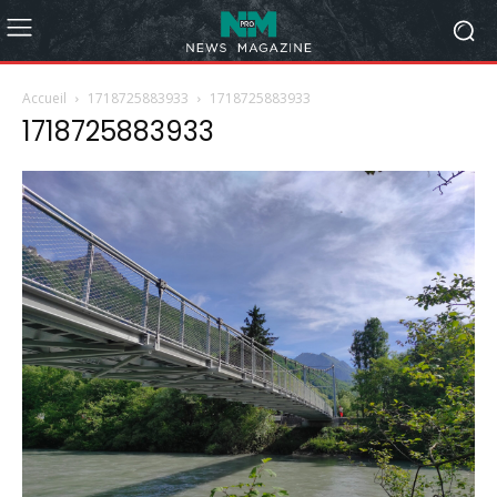
Accueil
1718725883933
1718725883933
1718725883933