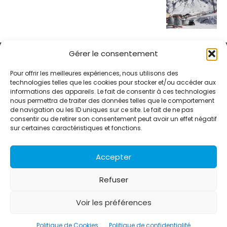
Gérer le consentement
Pour offrir les meilleures expériences, nous utilisons des
technologies telles que les cookies pour stocker et/ou accéder aux
informations des appareils. Le fait de consentir à ces technologies
Alternative Média est une agence de relations presse et de
nous permettra de traiter des données telles que le comportement
relations publiques basée à Grenoble. Depuis 1995, elle conçoit et
de navigation ou les ID uniques sur ce site. Le fait de ne pas
pilote des stratégies de visibilité en France et à l’international
consentir ou de retirer son consentement peut avoir un effet négatif
grâce à un réseau d’agences partenaires.
sur certaines caractéristiques et fonctions.
Contactez-nous :
info@alternativemedia.fr
Accepter
Refuser
Voir les préférences
© Copyright - Alternative Média
2026
Clients
Contact
International
Références
Politique de Cookies
Politique de confidentialité