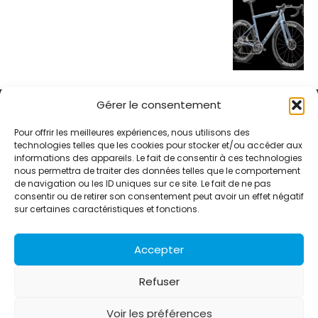
Gérer le consentement
Pour offrir les meilleures expériences, nous utilisons des
technologies telles que les cookies pour stocker et/ou accéder aux
informations des appareils. Le fait de consentir à ces technologies
Alternative Média est une agence de relations presse et de
nous permettra de traiter des données telles que le comportement
relations publiques basée à Grenoble. Depuis 1995, elle conçoit et
de navigation ou les ID uniques sur ce site. Le fait de ne pas
pilote des stratégies de visibilité en France et à l’international
consentir ou de retirer son consentement peut avoir un effet négatif
grâce à un réseau d’agences partenaires.
sur certaines caractéristiques et fonctions.
Contactez-nous :
info@alternativemedia.fr
Accepter
Refuser
Voir les préférences