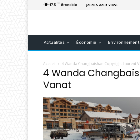
C
17.5
Grenoble
jeudi 6 août 2026
Actualités
Économie
Environnement
Accueil
4 Wanda Changbaishan Copyright Laurent V
4 Wanda Changbaish
Vanat