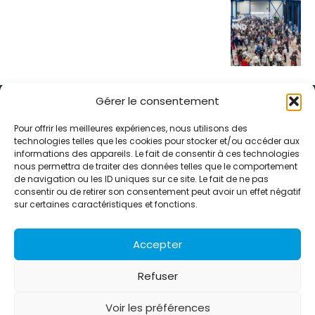
Gérer le consentement
Pour offrir les meilleures expériences, nous utilisons des
technologies telles que les cookies pour stocker et/ou accéder aux
informations des appareils. Le fait de consentir à ces technologies
Alternative Média est une agence de relations presse et de
nous permettra de traiter des données telles que le comportement
relations publiques basée à Grenoble. Depuis 1995, elle conçoit et
de navigation ou les ID uniques sur ce site. Le fait de ne pas
pilote des stratégies de visibilité en France et à l’international
consentir ou de retirer son consentement peut avoir un effet négatif
grâce à un réseau d’agences partenaires.
sur certaines caractéristiques et fonctions.
Contactez-nous :
info@alternativemedia.fr
Accepter
Refuser
Voir les préférences