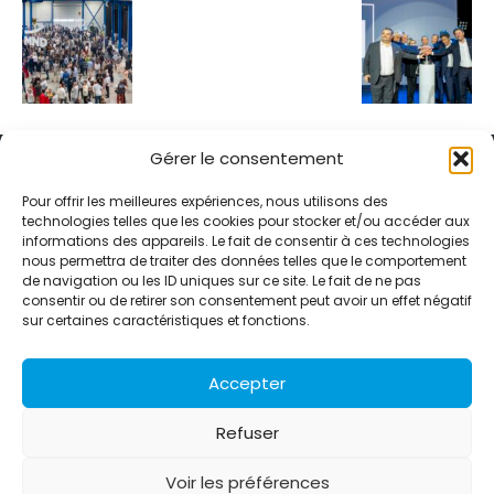
Gérer le consentement
Pour offrir les meilleures expériences, nous utilisons des
technologies telles que les cookies pour stocker et/ou accéder aux
informations des appareils. Le fait de consentir à ces technologies
Alternative Média est une agence de relations presse et de
nous permettra de traiter des données telles que le comportement
relations publiques basée à Grenoble. Depuis 1995, elle conçoit et
de navigation ou les ID uniques sur ce site. Le fait de ne pas
pilote des stratégies de visibilité en France et à l’international
consentir ou de retirer son consentement peut avoir un effet négatif
grâce à un réseau d’agences partenaires.
sur certaines caractéristiques et fonctions.
Contactez-nous :
info@alternativemedia.fr
Accepter
Refuser
Voir les préférences