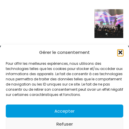
Gérer le consentement
Pour offrir les meilleures expériences, nous utilisons des
technologies telles que les cookies pour stocker et/ou accéder aux
informations des appareils. Le fait de consentir à ces technologies
Alternative Média est une agence de relations presse et de
nous permettra de traiter des données telles que le comportement
relations publiques basée à Grenoble. Depuis 1995, elle conçoit et
de navigation ou les ID uniques sur ce site. Le fait de ne pas
pilote des stratégies de visibilité en France et à l’international
consentir ou de retirer son consentement peut avoir un effet négatif
grâce à un réseau d’agences partenaires.
sur certaines caractéristiques et fonctions.
Contactez-nous :
info@alternativemedia.fr
Accepter
Refuser