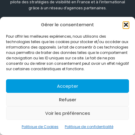
pilote des stratégies de visibilité en France et à l’international
grâce à un réseau d’agences partenaires.
Contactez-nous :
info@alternativemedia.fr
Gérer le consentement
Pour offrir les meilleures expériences, nous utilisons des
technologies telles que les cookies pour stocker et/ou accéder aux
informations des appareils. Le fait de consentir à ces technologies
nous permettra de traiter des données telles que le comportement
de navigation ou les ID uniques sur ce site. Le fait de ne pas
© Copyright - Alternative Média
2026
consentir ou de retirer son consentement peut avoir un effet négatif
Clients
Contact
International
Références
sur certaines caractéristiques et fonctions.
Politique de confidentialité
Politique de Cookies
Accepter
Refuser
Voir les préférences
Politique de Cookies
Politique de confidentialité