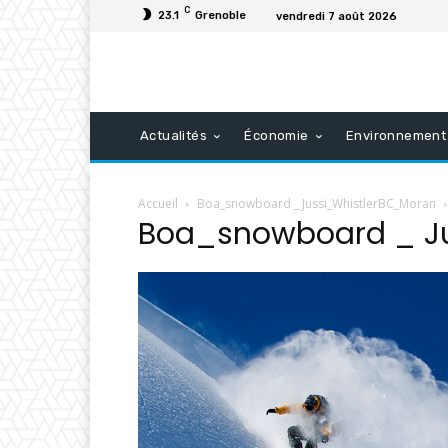
C
23.1
Grenoble
vendredi 7 août 2026
Actualités
Économie
Environnement
Accueil
Boa_snowboard _ Jussi_WhistlerBC_Moran
Boa_snowboard _ J