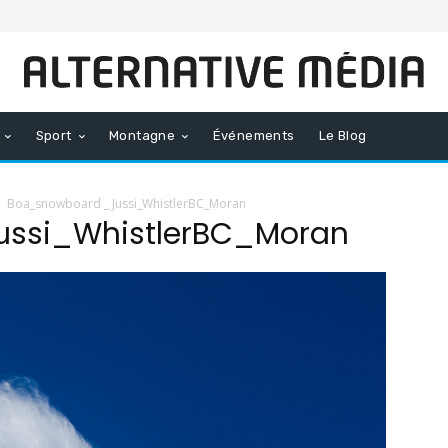
Sport
Montagne
Événements
Le Blog
Boa_snowboard _ Jussi_WhistlerBC_Moran
ussi_WhistlerBC_Moran