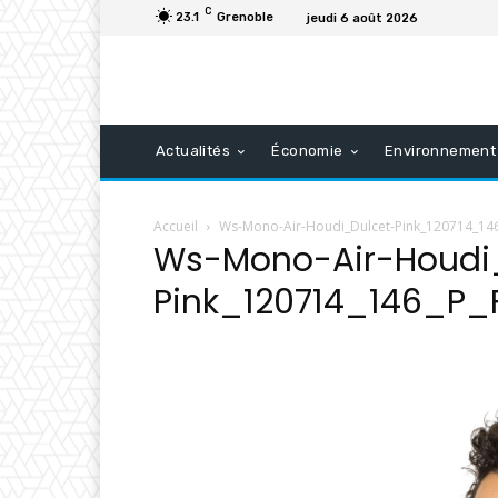
C
23.1
Grenoble
jeudi 6 août 2026
Actualités
Économie
Environnement
Accueil
Ws-Mono-Air-Houdi_Dulcet-Pink_120714_14
Ws-Mono-Air-Houdi
Pink_120714_146_P