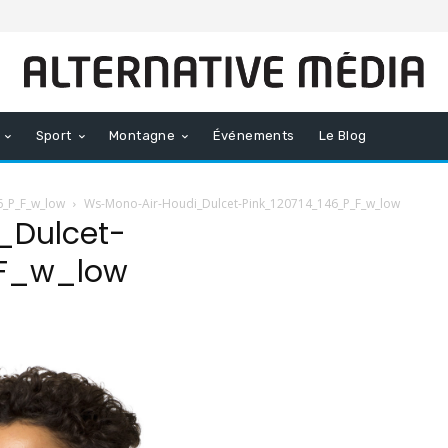
Sport
Montagne
Événements
Le Blog
6_P_F_w_low
Ws-Mono-Air-Houdi_Dulcet-Pink_120714_146_P_F_w_low
_Dulcet-
_F_w_low