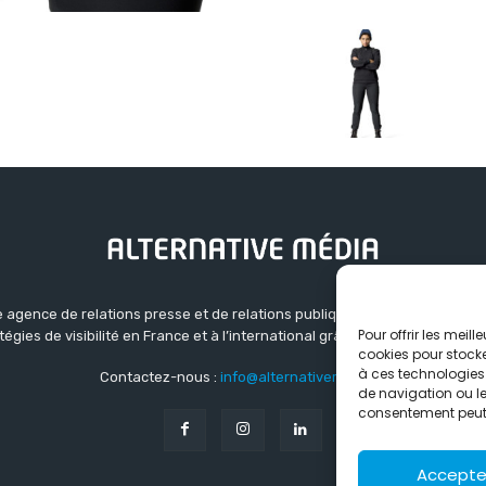
 agence de relations presse et de relations publiques basée à Grenoble.
Pour offrir les meil
atégies de visibilité en France et à l’international grâce à un réseau d’ag
cookies pour stocke
à ces technologies
Contactez-nous :
info@alternativemedia.fr
de navigation ou les
consentement peut a
Accepte